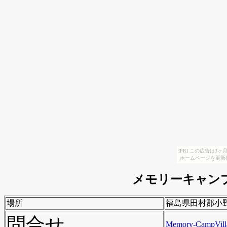
[PR] この広告は
ホームページを更新
メモリーキャン
場所
福島県田村郡小野
問合せ
Memory-CampVil